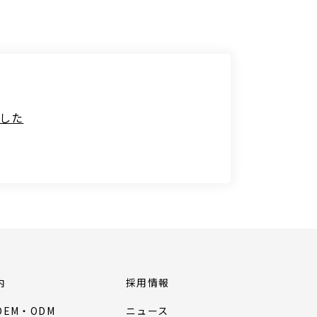
ました
内
採用情報
EM・ODM
ニュース